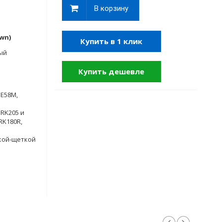
В корзину
wn)
Купить в 1 клик
ый
Купить дешевле
HE58M,
 RK205 и
RK180R,
кой-щеткой