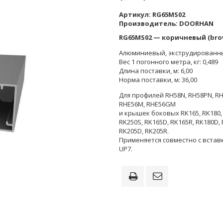
Артикул:
RG65MS02
Производитель:
DOORHAN
RG65МS02 — коричневый (bro
Алюминиевый, экструдированн
Вес 1 погонного метра, кг: 0,489
Длина поставки, м: 6,00
Норма поставки, м: 36,00
Для профилей RH58N, RH58PN, R
RHE56M, RHE56GM
и крышек боковых RK165, RK180,
RK250S, RK165D, RK165R, RK180D, 
RK205D, RK205R.
Применяется совместно с встав
UP7.