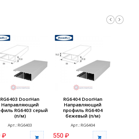
RG6403 DoorHan
RG6404 DoorHan
RG65B
Направляющий
Направляющий
Нап
офиль RG6403 серый
профиль RG6404
профиль
(п/м)
бежевый (п/м)
вста
усиленны
Арт.: RG6403
Арт.: RG6404
Арт
 ₽
550 ₽
1 535 ₽