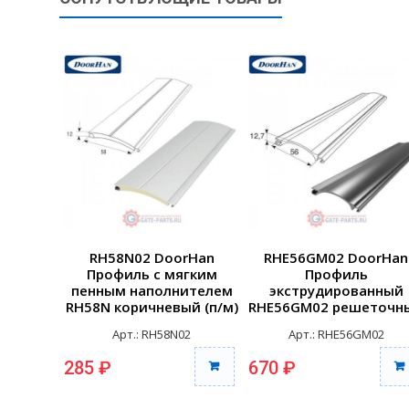
RH58N02 DoorHan
RHE56GM02 DoorHan
Профиль с мягким
Профиль
пенным наполнителем
экструдированный
RH58N коричневый (п/м)
RHE56GM02 решеточн
коричневый (п/м)
Арт.: RH58N02
Арт.: RHE56GM02
285 ₽
670 ₽