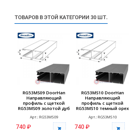
ТОВАРОВ В ЭТОЙ КАТЕГОРИИ 30 ШТ.
RG53MS09 DoorHan
RG53MS10 DoorHan
Направляющий
Направляющий
профиль с щеткой
профиль с щеткой
RG53MS09 золотой дуб
RG53MS10 темный орех
(п/м)
(п/м)
Арт.: RG53MS09
Арт.: RG53MS10
740 ₽
740 ₽