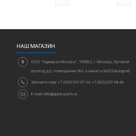
НАШ МАГАЗИН
ООО "Адмирал Москва", 109652, г. Москва, Луговой
проезд д.5, помещение №V, комната №20
(на карте)
Звоните нам:
+7 (925) 507-07-34, +7 (925) 507-04-44
E-mail:
info@gate-parts.ru