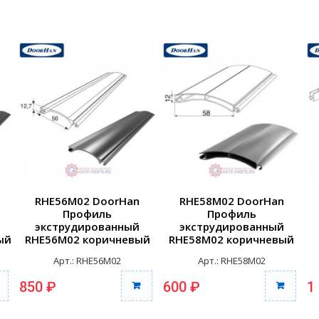
RHE56M02 DoorHan
RHE58M02 DoorHan
Профиль
Профиль
экструдированный
экструдированный
ый
RHE56M02 коричневый
RHE58M02 коричневый
(п/м)
(п/м)
Арт.: RHE56M02
Арт.: RHE58M02
850 ₽
600 ₽
1