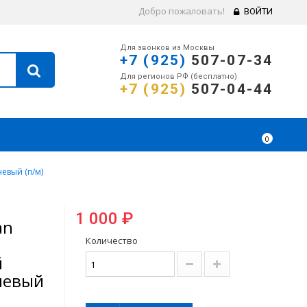
Добро пожаловать!
ВОЙТИ
Для звонков из Москвы
+7 (925)
507-07-34
Для регионов РФ (бесплатно)
+7 (925)
507-04-44
0
евый (п/м)
1 000 ₽
an
Количество
й
невый