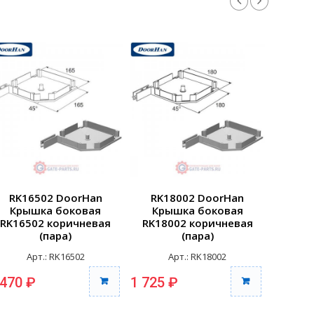
RK16502 DoorHan
RK18002 DoorHan
RK2
Крышка боковая
Крышка боковая
Кры
RK16502 коричневая
RK18002 коричневая
RK20
(пара)
(пара)
Арт.: RK16502
Арт.: RK18002
 470 ₽
1 725 ₽
1 910 