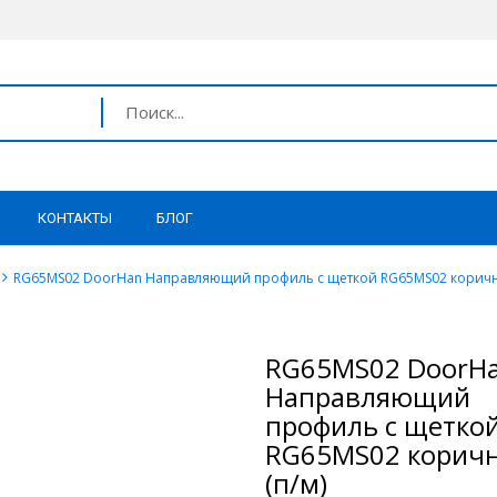
КОНТАКТЫ
БЛОГ
RG65MS02 DoorHan Направляющий профиль с щеткой RG65MS02 коричн
RG65MS02 DoorH
Направляющий
профиль с щетко
RG65MS02 корич
(п/м)