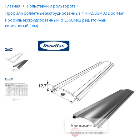
Главная
Рольставни и рольворота
Профили роллетные экструдированные
RHE56GM02 DoorHan
Профиль экструдированный RHE56GM02 решеточный
коричневый (п/м)
Увеличить