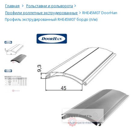
Главная
Рольставни и рольворота
Профили роллетные экструдированные
RHE45M07 DoorHan
Профиль экструдированный RHE45M07 бордо (п/м)
Увеличить