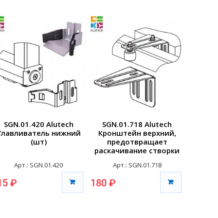
SGN.01.420 Alutech
SGN.01.718 Alutech
SGN.
Улавливатель нижний
Кронштейн верхний,
(шт)
предотвращает
подде
раскачивание створки
(шт)
Арт.: SGN.01.420
Арт.: SGN.01.718
Ар
15 ₽
180 ₽
100 ₽