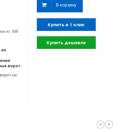
В корзину
Купить в 1 клик
и, кг. 300
Купить дешевле
 из
щения
ных ворот.
 ворот на