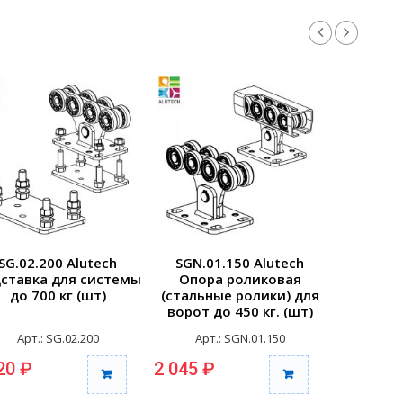
SG.02.200 Alutech
SGN.01.150 Alutech
SGN.02
ставка для системы
Опора роликовая
Опора
до 700 кг (шт)
(стальные ролики) для
(стальны
ворот до 450 кг. (шт)
ворот д
Арт.: SG.02.200
Арт.: SGN.01.150
Арт.
20 ₽
2 045 ₽
4 140 ₽