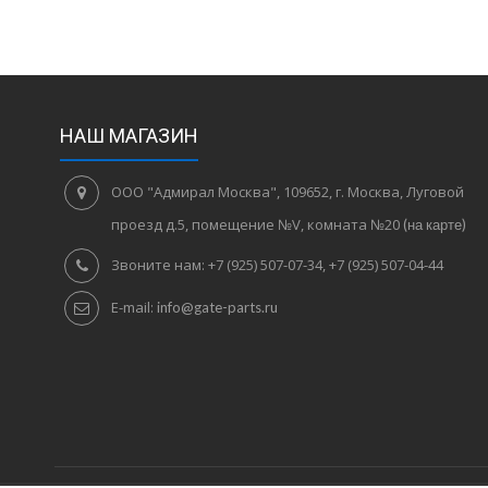
НАШ МАГАЗИН
ООО "Адмирал Москва", 109652, г. Москва, Луговой
проезд д.5, помещение №V, комната №20
(на карте)
Звоните нам:
+7 (925) 507-07-34, +7 (925) 507-04-44
E-mail:
info@gate-parts.ru