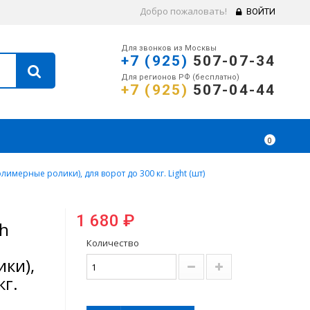
Добро пожаловать!
ВОЙТИ
Для звонков из Москвы
+7 (925)
507-07-34
Для регионов РФ (бесплатно)
+7 (925)
507-04-44
0
имерные ролики), для ворот до 300 кг. Light (шт)
1 680 ₽
ch
Количество
ки),
кг.