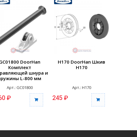
GC01800 DoorHan
H170 DoorHan Шкив
H155 D
Комплект
H170
равляющей шнура и
пружины L-800 мм
белый
Арт.: GC01800
Арт.: H170
А
60 ₽
245 ₽
230 ₽