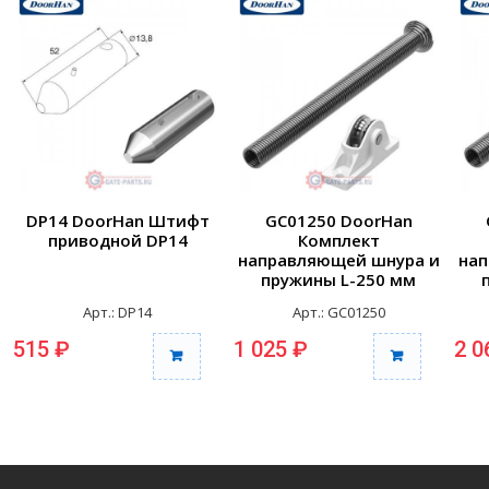
DP14 DoorHan Штифт
GC01250 DoorHan
приводной DP14
Комплект
направляющей шнура и
нап
пружины L-250 мм
белый
Арт.: DP14
Арт.: GC01250
515 ₽
1 025 ₽
2 0