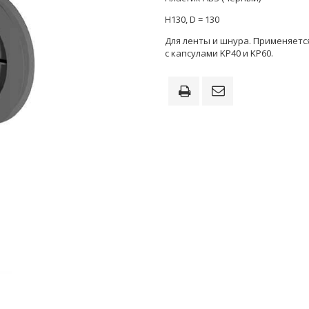
H130, D = 130
Для ленты и шнура. Применяетс
с капсулами KP40 и KP60.