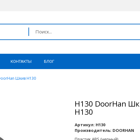
КОНТАКТЫ
БЛОГ
DoorHan Шкив H130
H130 DoorHan Шк
H130
Артикул:
H130
Производитель:
DOORHAN
Пластик ABS (черный)