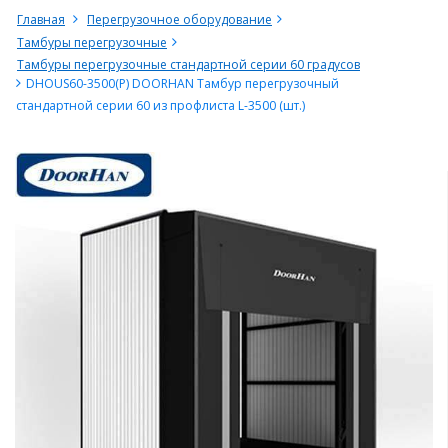
Главная
Перегрузочное оборудование
Тамбуры перегрузочные
Тамбуры перегрузочные стандартной серии 60 градусов
DHOUS60-3500(P) DOORHAN Тамбур перегрузочный
стандартной серии 60 из профлиста L-3500 (шт.)