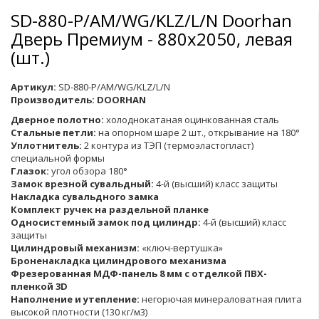
SD-880-P/AM/WG/KLZ/L/N Doorhan
Дверь Премиум - 880х2050, левая
(шт.)
Артикул:
SD-880-P/AM/WG/KLZ/L/N
Производитель:
DOORHAN
Дверное полотно:
холоднокатаная оцинкованная сталь
Стальные петли:
на опорном шаре 2 шт., открывание на 180°
Уплотнитель:
2 контура из ТЭП (термоэластопласт)
специальной формы
Глазок:
угол обзора 180°
Замок врезной сувальдный:
4-й (высший) класс защиты
Накладка сувальдного замка
Комплект ручек на раздельной планке
Односистемный замок под цилиндр:
4-й (высший) класс
защиты
Цилиндровый механизм:
«ключ-вертушка»
Броненакладка цилиндрового механизма
Фрезерованная МДФ-панель 8 мм с отделкой ПВХ-
пленкой 3D
Наполнение и утепление:
негорючая минераловатная плита
высокой плотности (130 кг/м3)