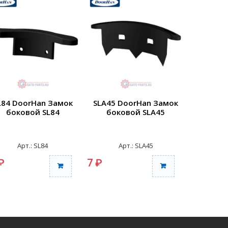
L84 DoorHan Замок
SLA45 DoorHan Замок
SLA58 D
боковой SL84
боковой SLA45
боко
Арт.: SL84
Арт.: SLA45
Ар
₽
7 ₽
7 ₽