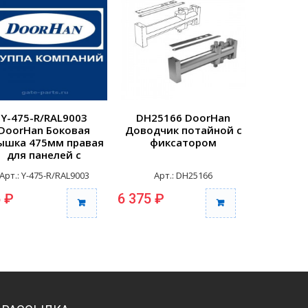
Y-475-R/RAL9003
DH25166 DoorHan
25148
DoorHan Боковая
Доводчик потайной с
Компле
ышка 475мм правая
фиксатором
штифтом
для панелей с
врезной
отверстиями для
Арт.: Y-475-R/RAL9003
Арт.: DH25166
Арт
репления RAL9003
 ₽
6 375 ₽
4 255 ₽