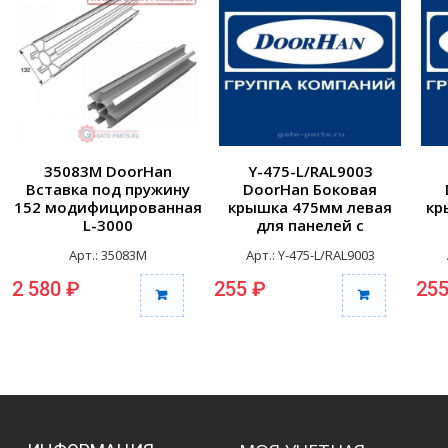
35083M DoorHan
Y-475-L/RAL9003
Вставка под пружину
DoorHan Боковая
152 модифицированная
крышка 475мм левая
кр
L-3000
для панелей с
отверстиями для
Арт.: 35083M
Арт.: Y-475-L/RAL9003
крепления RAL9003
к
2 580 ₽
255 ₽
255