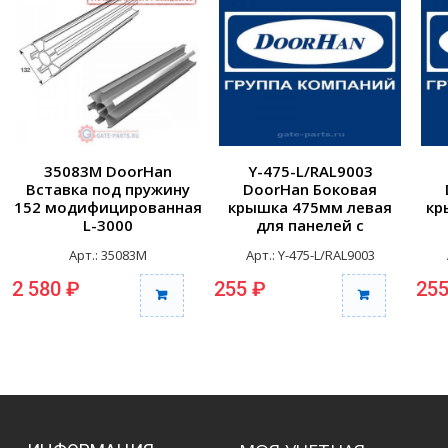
35083M DoorHan
Y-475-L/RAL9003
Вставка под пружину
DoorHan Боковая
152 модифицированная
крышка 475мм левая
кр
L-3000
для панелей с
отверстиями для
Арт.: 35083M
Арт.: Y-475-L/RAL9003
крепления RAL9003
к
2 580 ₽
255 ₽
255