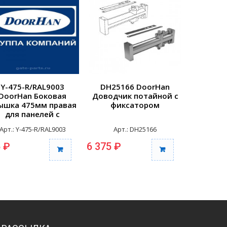
Y-475-R/RAL9003
DH25166 DoorHan
25148
DoorHan Боковая
Доводчик потайной с
Компле
ышка 475мм правая
фиксатором
штифтом
для панелей с
врезной
отверстиями для
Арт.: Y-475-R/RAL9003
Арт.: DH25166
Арт
репления RAL9003
 ₽
6 375 ₽
4 255 ₽