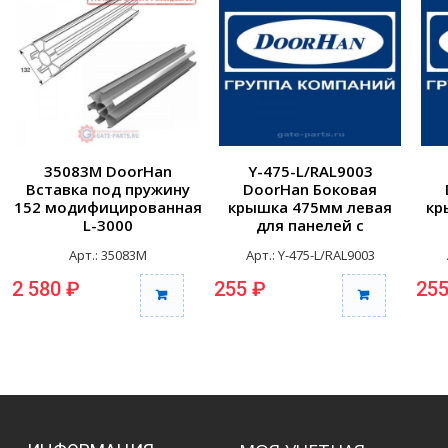
35083M DoorHan
Y-475-L/RAL9003
Вставка под пружину
DoorHan Боковая
152 модифицированная
крышка 475мм левая
кр
L-3000
для панелей с
отверстиями для
Арт.: 35083M
Арт.: Y-475-L/RAL9003
крепления RAL9003
к
2 580 ₽
255 ₽
255