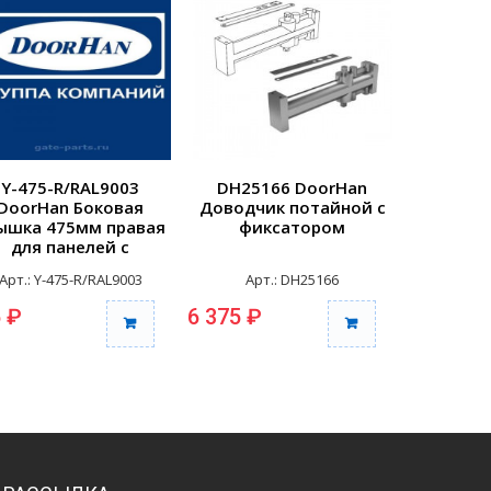
Y-475-R/RAL9003
DH25166 DoorHan
25148
DoorHan Боковая
Доводчик потайной с
Компле
ышка 475мм правая
фиксатором
штифтом
для панелей с
врезной
отверстиями для
Арт.: Y-475-R/RAL9003
Арт.: DH25166
Арт
репления RAL9003
 ₽
6 375 ₽
4 255 ₽