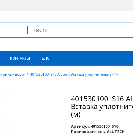
КОНТАКТЫ
БЛОГ
ционных ворот
401530100 IS16 Alutech Вставка уплотнительная (м)
401530100 IS16 Al
Вставка уплотнит
(м)
Артикул:
401530100 IS16
Производитель:
ALUTECH