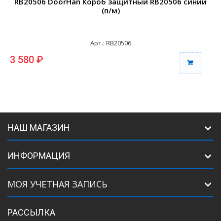
RB20506 DoorHan Короб защитный RB20506 синий
(п/м)
Арт.: RB20506
3 580 ₽
3
НАШ МАГАЗИН
ИНФОРМАЦИЯ
МОЯ УЧЕТНАЯ ЗАПИСЬ
РАССЫЛКА