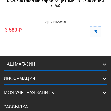
RB20506 DoorHan Короб защитный RB20506 синий
(п/м)
Арт.: RB20506
3 580 ₽
3
НАШ МАГАЗИН
ИНФОРМАЦИЯ
МОЯ УЧЕТНАЯ ЗАПИСЬ
РАССЫЛКА