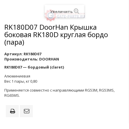
Увеличить
RK180D07 DoorHan Крышка
боковая RK180D круглая бордо
(пара)
Артикул:
RK180D07
Производитель:
DOORHAN
RK180D07 — бордовый (claret)
Алюминиевая
Вес 1 пары, кг 0,80
Применяется совместно с направляющими RG53M, RG53MS,
RG65MS.