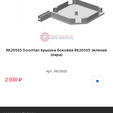
RK20505 DoorHan Крышка боковая RK20505 зеленая
(пара)
Арт.: RK20505
2 030 ₽
2