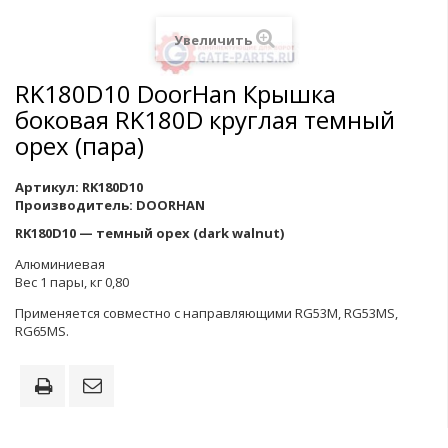
Увеличить
RK180D10 DoorHan Крышка
боковая RK180D круглая темный
орех (пара)
Артикул:
RK180D10
Производитель:
DOORHAN
RK180D10 — темный орех (dark walnut)
Алюминиевая
Вес 1 пары, кг 0,80
Применяется совместно с направляющими RG53M, RG53MS,
RG65MS.