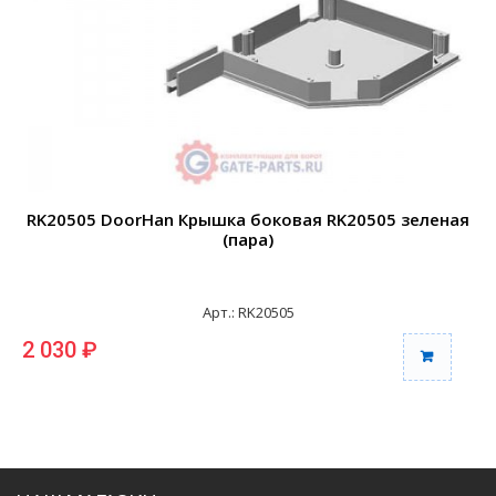
RK20505 DoorHan Крышка боковая RK20505 зеленая
(пара)
Арт.: RK20505
2 030 ₽
2