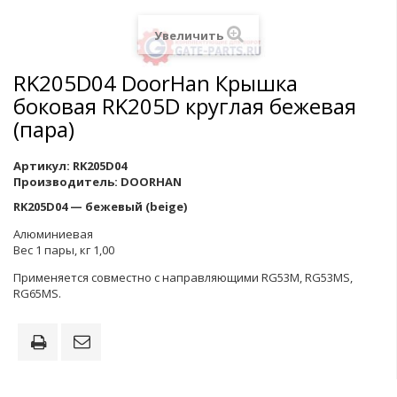
Увеличить
RK205D04 DoorHan Крышка
боковая RK205D круглая бежевая
(пара)
Артикул:
RK205D04
Производитель:
DOORHAN
RK205D04 — бежевый (beige)
Алюминиевая
Вес 1 пары, кг 1,00
Применяется совместно с направляющими RG53M, RG53MS,
RG65MS.