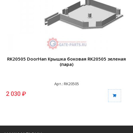
RK20505 DoorHan Крышка боковая RK20505 зеленая
(пара)
Арт.: RK20505
2 030 ₽
2