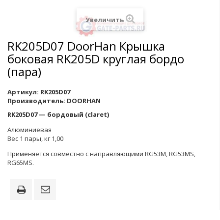
Увеличить
RK205D07 DoorHan Крышка
боковая RK205D круглая бордо
(пара)
Артикул:
RK205D07
Производитель:
DOORHAN
RK205D07 — бордовый (claret)
Алюминиевая
Вес 1 пары, кг 1,00
Применяется совместно с направляющими RG53M, RG53MS,
RG65MS.