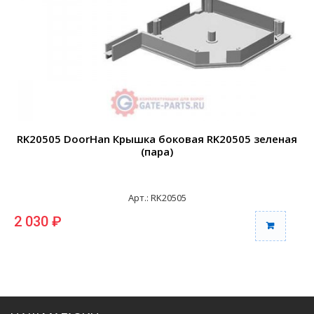
RK20505 DoorHan Крышка боковая RK20505 зеленая
(пара)
Арт.: RK20505
2 030 ₽
2