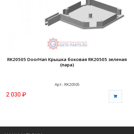
RK20505 DoorHan Крышка боковая RK20505 зеленая
(пара)
Арт.: RK20505
2 030 ₽
2