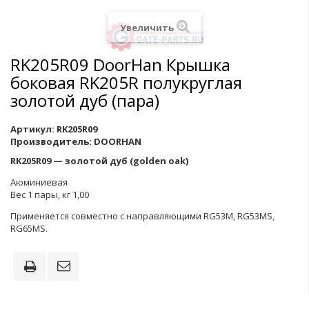
Увеличить
RK205R09 DoorHan Крышка
боковая RK205R полукруглая
золотой дуб (пара)
Артикул:
RK205R09
Производитель:
DOORHAN
RK205R09 — золотой дуб (golden oak)
Аюминиевая
Вес 1 пары, кг 1,00
Применяется совместно с направляющими RG53M, RG53MS,
RG65MS.