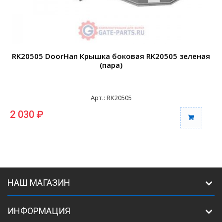
RK20505 DoorHan Крышка боковая RK20505 зеленая
(пара)
Арт.: RK20505
2 030 ₽
2
НАШ МАГАЗИН
ИНФОРМАЦИЯ