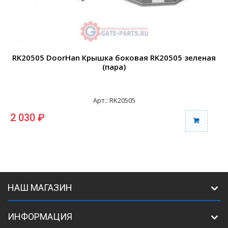
RK20505 DoorHan Крышка боковая RK20505 зеленая
(пара)
Арт.: RK20505
2 030 ₽
2
НАШ МАГАЗИН
ИНФОРМАЦИЯ