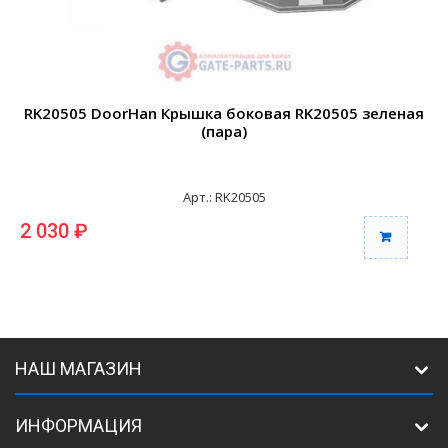
RK20505 DoorHan Крышка боковая RK20505 зеленая
(пара)
Арт.: RK20505
2 030 ₽
2
НАШ МАГАЗИН
ИНФОРМАЦИЯ