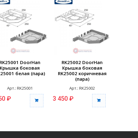
RK25001 DoorHan
RK25002 DoorHan
RK250
Крышка боковая
Крышка боковая
Крыш
25001 белая (пара)
RK25002 коричневая
RK25003
(пара)
Арт.: RK25001
Арт.: RK25002
Арт
50 ₽
3 450 ₽
3 450 ₽