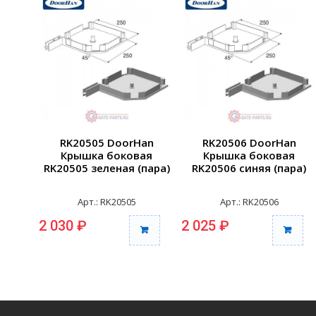
RK20505 DoorHan
RK20506 DoorHan
Крышка боковая
Крышка боковая
RK20505 зеленая (пара)
RK20506 синяя (пара)
Арт.: RK20505
Арт.: RK20506
2 030 ₽
2 025 ₽