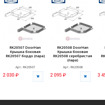
RK20507 DoorHan
RK20508 DoorHan
Крышка боковая
Крышка боковая
RK20507 бордо (пара)
RK20508 серебристая
RK
(пара)
Арт.: RK20507
Арт.: RK20508
2 030 ₽
2 095 ₽
3 4