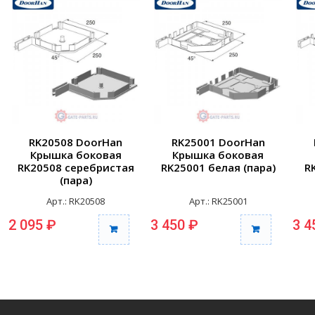
RK20508 DoorHan
RK25001 DoorHan
Крышка боковая
Крышка боковая
RK20508 серебристая
RK25001 белая (пара)
R
(пара)
Арт.: RK20508
Арт.: RK25001
2 095 ₽
3 450 ₽
3 4