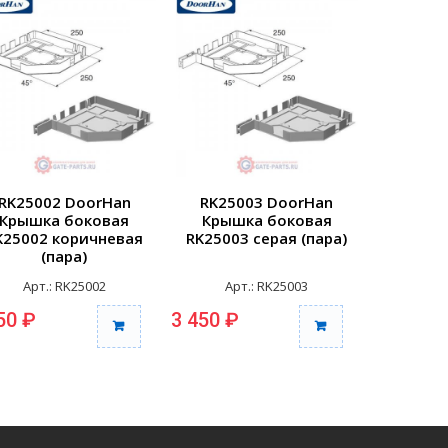
RK25002 DoorHan
RK25003 DoorHan
RK250
Крышка боковая
Крышка боковая
Крыш
K25002 коричневая
RK25003 серая (пара)
RK25004 
(пара)
Арт.: RK25002
Арт.: RK25003
Арт
50 ₽
3 450 ₽
3 450 ₽