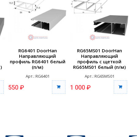
RG6401 DoorHan
RG65MS01 DoorHan
Направляющий
Направляющий
профиль RG6401 белый
профиль с щеткой
)
(п/м)
RG65MS01 белый (п/м)
Арт.: RG6401
Арт.: RG65MS01
550 ₽
1 000 ₽