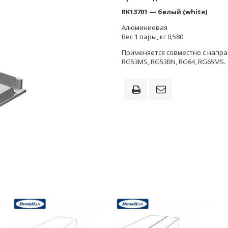
RK13701 — белый (white)
Алюминиевая
Вес 1 пары, кг 0,580
Применяется совместно с нап
RG53MS, RG53BN, RG64, RG65MS.