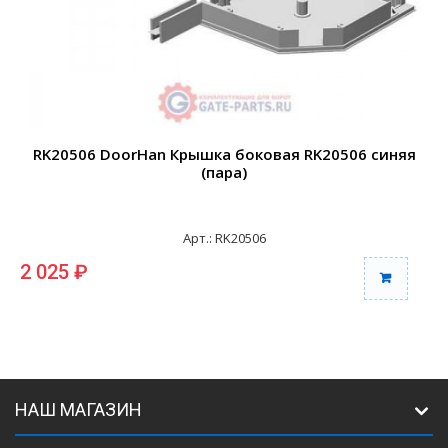
RK20506 DoorHan Крышка боковая RK20506 синяя
(пара)
Арт.: RK20506
2 025 ₽
2
НАШ МАГАЗИН