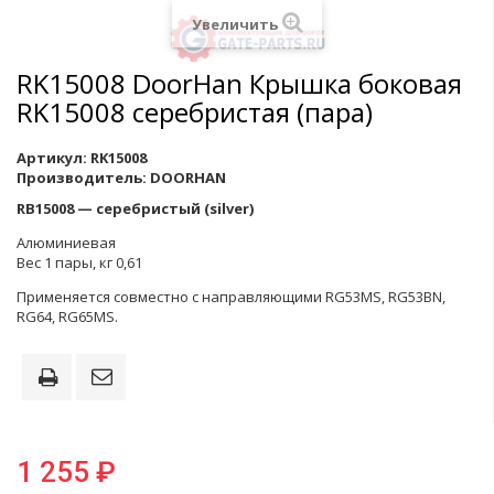
Увеличить
RK15008 DoorHan Крышка боковая
RK15008 серебристая (пара)
Артикул:
RK15008
Производитель:
DOORHAN
RB15008 — серебристый (silver)
Алюминиевая
Вес 1 пары, кг 0,61
Применяется совместно с направляющими RG53MS, RG53BN,
RG64, RG65MS.
1 255 ₽