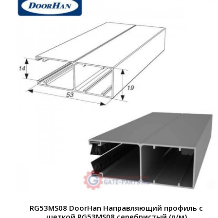
RG53MS08 DoorHan Направляющий профиль с
щеткой RG53MS08 серебристый (п/м)