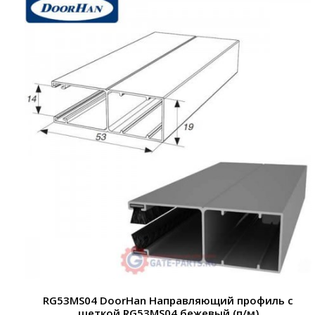
RG53MS04 DoorHan Направляющий профиль с
щеткой RG53MS04 бежевый (п/м)