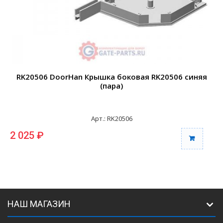
RK20506 DoorHan Крышка боковая RK20506 синяя
(пара)
Арт.: RK20506
2 025 ₽
2
НАШ МАГАЗИН