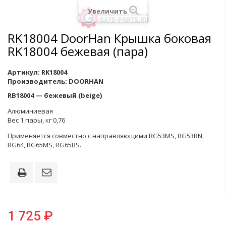
Увеличить
RK18004 DoorHan Крышка боковая
RK18004 бежевая (пара)
Артикул:
RK18004
Производитель:
DOORHAN
RB18004 — бежевый (beige)
Алюминиевая
Вес 1 пары, кг 0,76
Применяется совместно с направляющими RG53MS, RG53BN,
RG64, RG65MS, RG65BS.
1 725 ₽