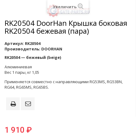
Увеличить
RK20504 DoorHan Крышка боковая
RK20504 бежевая (пара)
Артикул:
RK20504
Производитель:
DOORHAN
RK20504 — бежевый (beige)
Алюминиевая
Вес 1 пары, кг 1,05
Применяется совместно с направляющими RG53MS, RG53BN,
RG64, RG65MS, RG65BS.
1 910 ₽