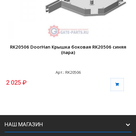
RK20506 DoorHan Крышка боковая RK20506 синяя
(пара)
Арт.: RK20506
2 025 ₽
2
НАШ МАГАЗИН