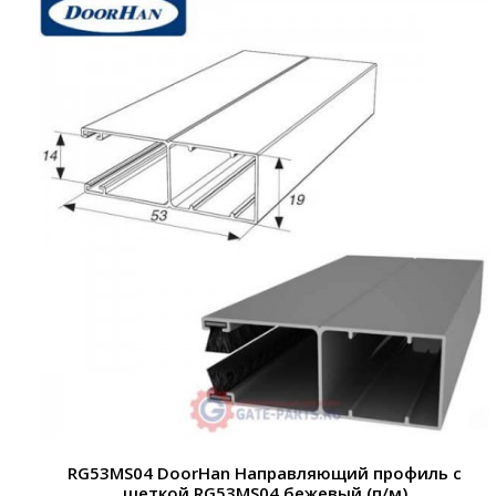
RG53MS04 DoorHan Направляющий профиль с
щеткой RG53MS04 бежевый (п/м)