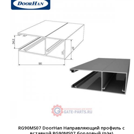
RG90MS07 DoorHan Направляющий профиль с
вставкой RG90MS07 бордовый (п/м)