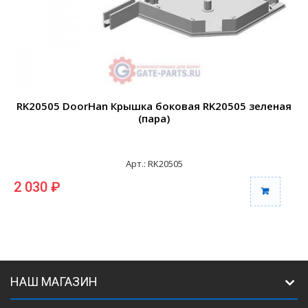
RK20505 DoorHan Крышка боковая RK20505 зеленая
(пара)
Арт.: RK20505
2 030 ₽
2
НАШ МАГАЗИН