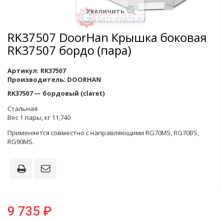
Увеличить
RK37507 DoorHan Крышка боковая
RK37507 бордо (пара)
Артикул:
RK37507
Производитель:
DOORHAN
RK37507 — бордовый (claret)
Cтальная
Вес 1 пары, кг 11,740
Применяется совместно с направляющими RG70MS, RG70BS,
RG90MS.
9 735 ₽