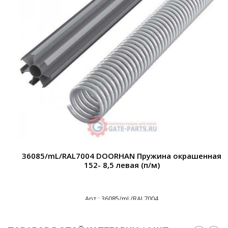
36085/mL/RAL7004 DOORHAN Пружина окрашенная
152- 8,5 левая (п/м)
Арт.: 36085/mL/RAL7004
25 925 ₽