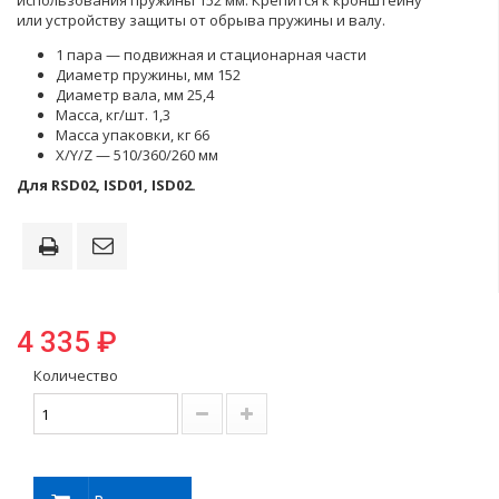
использования пружины 152 мм. Крепится к кронштейну
или устройству защиты от обрыва пружины и валу.
1 пара — подвижная и стационарная части
Диаметр пружины, мм 152
Диаметр вала, мм 25,4
Масса, кг/шт. 1,3
Масса упаковки, кг 66
X/Y/Z — 510/360/260 мм
Для RSD02, ISD01, ISD02.
4 335 ₽
Количество