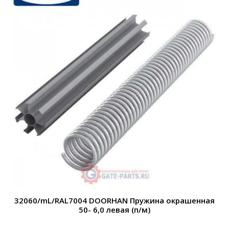
32060/mL/RAL7004 DOORHAN Пружина окрашенная
50- 6,0 левая (п/м)