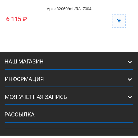
Арт.: 32060/mL/RAL7004
6 115 ₽
6
НАШ МАГАЗИН
ИНФОРМАЦИЯ
МОЯ УЧЕТНАЯ ЗАПИСЬ
РАССЫЛКА