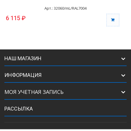
Арт.: 32060/mL/RAL7004
6 115 ₽
6
НАШ МАГАЗИН
ИНФОРМАЦИЯ
МОЯ УЧЕТНАЯ ЗАПИСЬ
РАССЫЛКА