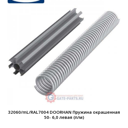
32060/mL/RAL7004 DOORHAN Пружина окрашенная
50- 6,0 левая (п/м)