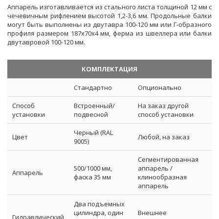
Аппарель изготавливается из стального листа толщиной 12 мм с
чечевичным рифлением высотой 1,2-3,6 мм. Продольные балки
могут быть выполнены из двутавра 100-120 мм или Г-образного
профиля размером 187x70x4 мм, ферма из швеллера или балки
двутавровой 100-120 мм.
КОМПЛЕКТАЦИЯ
Стандартно
Опционально
Способ
Встроенный/
На заказ другой
установки
подвесной
способ установки
Черный (RAL
Цвет
Любой, на заказ
9005)
Сегментированная
500/1000 мм,
аппарель /
Аппарель
фаска 35 мм
клинообразная
аппарель
Два подъемных
цилиндра, один
Внешнее
Гидравлический