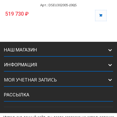
Арт.: DSEU302005-(06)S
519 730 ₽
5
НАШ МАГАЗИН
ИНФОРМАЦИЯ
МОЯ УЧЕТНАЯ ЗАПИСЬ
РАССЫЛКА