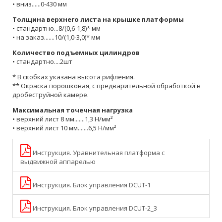
• вниз......0-430 мм
Толщина верхнего листа на крышке платформы
• стандартно...8/(0,6-1,8)* мм
• на заказ.......10/(1,0-3,0)* мм
Количество подъемных цилиндров
• стандартно....2шт
* В скобках указана высота рифления.
** Окраска порошковая, с предварительной обработкой в
дробеструйной камере.
Максимальная точечная нагрузка
• верхний лист 8 мм.......1,3 Н/мм²
• верхний лист 10 мм.......6,5 Н/мм²
Инструкция. Уравнительная платформа с
выдвижной аппарелью
Инструкция. Блок управления DCUT-1
Инструкция. Блок управления DCUT-2_3