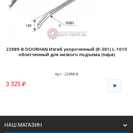
22989-B DOORHAN Изгиб укороченный (R-381) L-1010
2
облегченный для низкого подъема (пара)
Арт.: 22989-B
3 325 ₽
6
НАШ МАГАЗИН