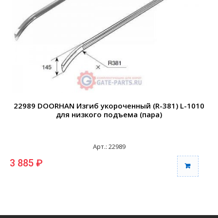
22989 DOORHAN Изгиб укороченный (R-381) L-1010
2
для низкого подъема (пара)
Арт.: 22989
3 885 ₽
3