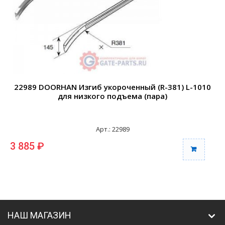
22989 DOORHAN Изгиб укороченный (R-381) L-1010
2
для низкого подъема (пара)
Арт.: 22989
3 885 ₽
3
НАШ МАГАЗИН