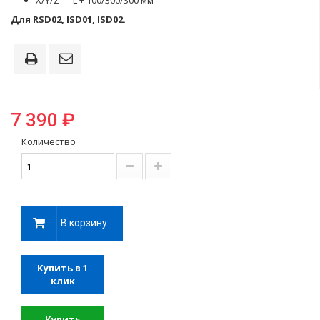
X/Y/Z — L + 100/300/300 мм
Для RSD02, ISD01, ISD02.
7 390 ₽
Количество
В корзину
Купить в 1
клик
Купить