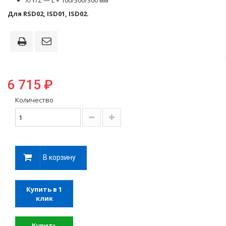
X/Y/Z — L + 100/300/300 мм
Для RSD02, ISD01, ISD02.
6 715 ₽
Количество
В корзину
Купить в 1
клик
Купить