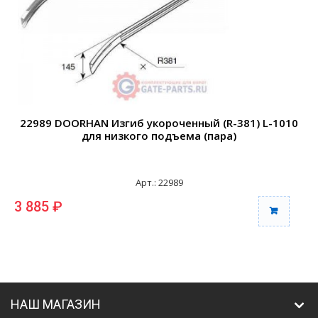
22989 DOORHAN Изгиб укороченный (R-381) L-1010
2
для низкого подъема (пара)
Арт.: 22989
3 885 ₽
3
НАШ МАГАЗИН