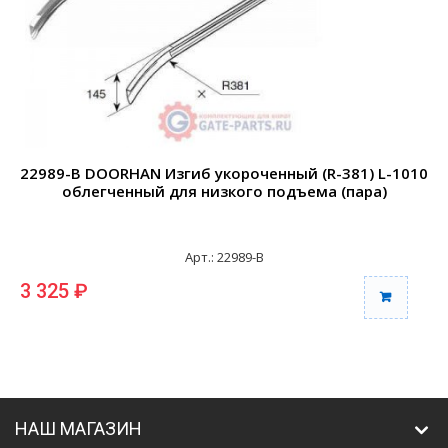
22989-B DOORHAN Изгиб укороченный (R-381) L-1010
2
облегченный для низкого подъема (пара)
Арт.: 22989-B
3 325 ₽
6
НАШ МАГАЗИН