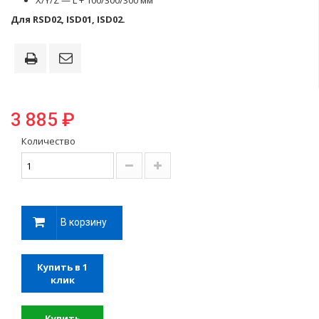
X/Y/Z — L + 100/300/300 мм
Для RSD02, ISD01, ISD02.
3 885 ₽
Количество
В корзину
Купить в 1
клик
Купить