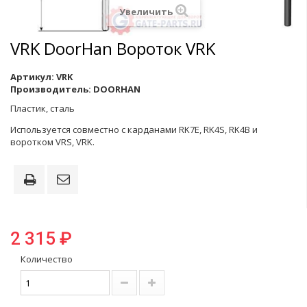
Увеличить
VRK DoorHan Вороток VRK
Артикул:
VRK
Производитель:
DOORHAN
Пластик, сталь
Используется совместно с карданами RK7E, RK4S, RK4B и
воротком VRS, VRK.
2 315 ₽
Количество