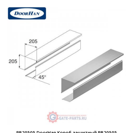
RB20505 DoorHan Короб защитный RB20505