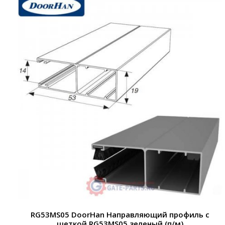
RG53MS05 DoorHan Направляющий профиль с
щеткой RG53MS05 зеленый (п/м)