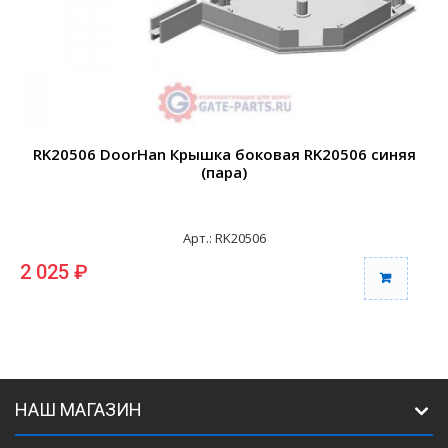
RK20506 DoorHan Крышка боковая RK20506 синяя
(пара)
Арт.: RK20506
2 025 ₽
2
НАШ МАГАЗИН