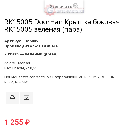
Увеличить
RK15005 DoorHan Крышка боковая
RK15005 зеленая (пара)
Артикул:
RK15005
Производитель:
DOORHAN
RB15005 — зеленый (green)
Алюминиевая
Вес 1 пары, кг 0,61
Применяется совместно с направляющими RG53MS, RG53BN,
RG64, RG65MS.
1 255 ₽