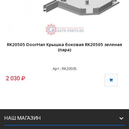
RK20505 DoorHan Крышка боковая RK20505 зеленая
(пара)
Арт.: RK20505
2 030 ₽
2
НАШ МАГАЗИН