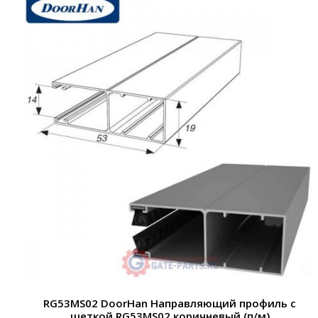
RG53MS02 DoorHan Направляющий профиль с
щеткой RG53MS02 коричневый (п/м)