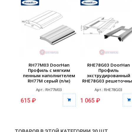
RH77M03 DoorHan
RHE78G03 DoorHan
Профиль с мягким
Профиль
пенным наполнителем
экструдированный
RH77M серый (п/м)
RHE78G03 решеточн
серый (п/м)
Арт.: RH77M03
Арт.: RHE78G03
615 ₽
1 065 ₽
ТОВАРОВ В ЭТОЙ КАТЕГОРИИ 30 ШТ.