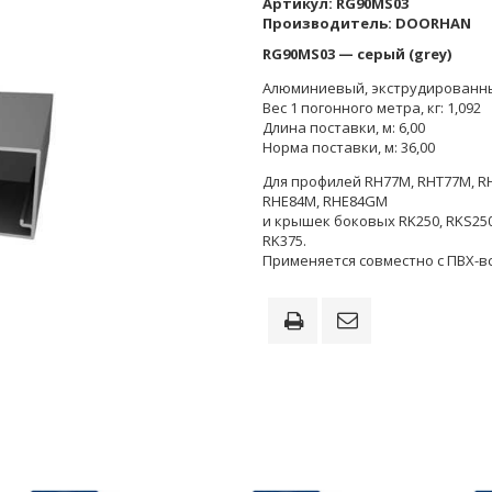
Артикул:
RG90MS03
Производитель:
DOORHAN
RG90МS03 — серый (grey)
Алюминиевый, экструдированн
Вес 1 погонного метра, кг: 1,092
Длина поставки, м: 6,00
Норма поставки, м: 36,00
Для профилей RH77M, RHT77M, R
RHE84M, RHE84GM
и крышек боковых RK250, RKS250
RK375.
Применяется совместно с ПВХ-в