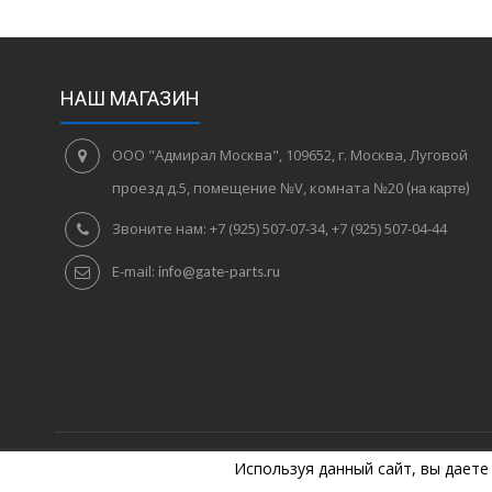
НАШ МАГАЗИН
ООО "Адмирал Москва", 109652, г. Москва, Луговой
проезд д.5, помещение №V, комната №20
(на карте)
Звоните нам:
+7 (925) 507-07-34, +7 (925) 507-04-44
E-mail:
info@gate-parts.ru
Используя данный сайт, вы даете
©
2005
Комплектующие для ворот. +7 (925) 507-07-34, +7 (925) 50