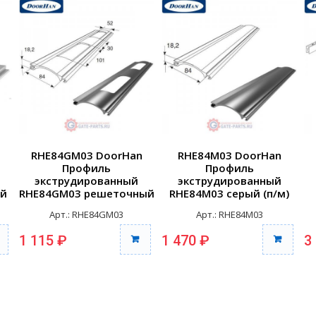
RHE84GM03 DoorHan
RHE84M03 DoorHan
Профиль
Профиль
экструдированный
экструдированный
ый
RHE84GM03 решеточный
RHE84M03 серый (п/м)
серый (п/м)
Арт.: RHE84GM03
Арт.: RHE84M03
1 115 ₽
1 470 ₽
3