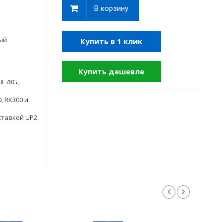
В корзину
ый
Купить в 1 клик
Купить дешевле
HE78G,
, RK300 и
ставкой UP2.