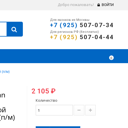
Добро пожаловать!
ВОЙТИ
Для звонков из Москвы
+7 (925)
507-07-34
Для регионов РФ (бесплатно)
+7 (925)
507-04-44
0
(п/м)
2 105 ₽
an
Количество
ой
п/м)