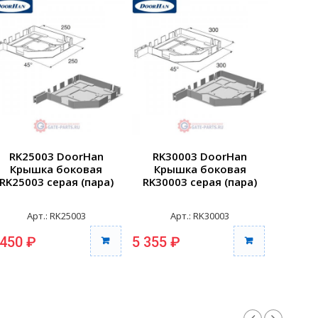
RK25003 DoorHan
RK30003 DoorHan
RK3
Крышка боковая
Крышка боковая
Кры
RK25003 серая (пара)
RK30003 серая (пара)
RK375
Арт.: RK25003
Арт.: RK30003
 450 ₽
5 355 ₽
9 735 