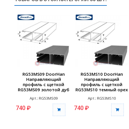
RG53MS09 DoorHan
RG53MS10 DoorHan
Направляющий
Направляющий
профиль с щеткой
профиль с щеткой
RG53MS09 золотой дуб
RG53MS10 темный орех
(п/м)
(п/м)
Арт.: RG53MS09
Арт.: RG53MS10
740 ₽
740 ₽