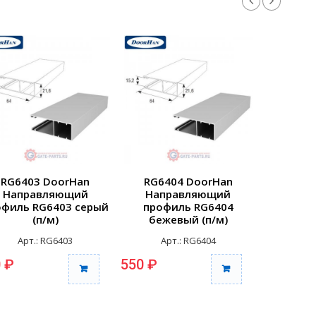
RG6403 DoorHan
RG6404 DoorHan
RG65B
Направляющий
Направляющий
Нап
офиль RG6403 серый
профиль RG6404
профиль
(п/м)
бежевый (п/м)
вста
усиленны
Арт.: RG6403
Арт.: RG6404
Арт
 ₽
550 ₽
1 535 ₽