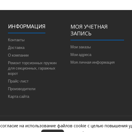
МОЯ УЧЕТНАЯ
ИНФОРМАЦИЯ
ЗАПИСЬ
Контакты
Мои заказы
Доставка
Мои адреса
О компании
Моя личная информация
Ремонт торсионных пружин
для секционных, гаражных
ворот
Прайс-лист
Производители
Карта сайта
 согласие на использование файлов cookie с целью повышения 
7-04-44