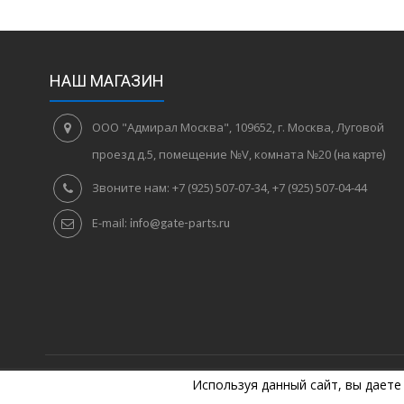
НАШ МАГАЗИН
ООО "Адмирал Москва", 109652, г. Москва, Луговой
проезд д.5, помещение №V, комната №20
(на карте)
Звоните нам:
+7 (925) 507-07-34, +7 (925) 507-04-44
E-mail:
info@gate-parts.ru
Используя данный сайт, вы даете
©
2005
Комплектующие для ворот. +7 (925) 507-07-34, +7 (925) 50