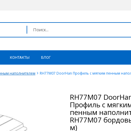
КОНТАКТЫ
БЛОГ
енным наполнителем
RH77M07 DoorHan Профиль с мягким пенным напол
RH77M07 DoorHa
Профиль с мягки
пенным наполни
RH77M07 бордовы
м)