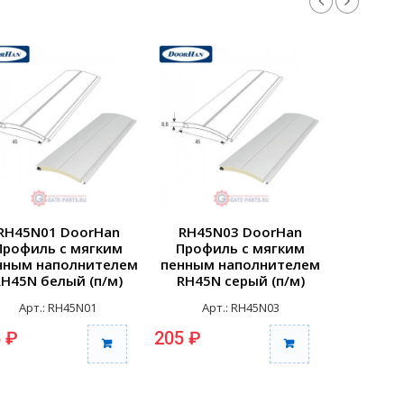
RH45N01 DoorHan
RH45N03 DoorHan
RH45N
Профиль с мягким
Профиль с мягким
Профи
нным наполнителем
пенным наполнителем
пенным 
RH45N белый (п/м)
RH45N серый (п/м)
RH45N б
Арт.: RH45N01
Арт.: RH45N03
Арт
 ₽
205 ₽
205 ₽