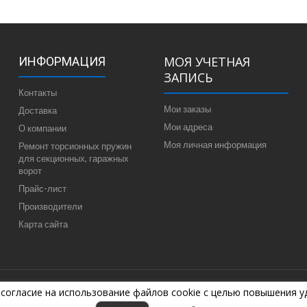
МОЯ УЧЕТНАЯ
ИНФОРМАЦИЯ
ЗАПИСЬ
Контакты
Мои заказы
Доставка
Мои адреса
О компании
Моя личная информация
Ремонт торсионных пружин
для секционных, гаражных
ворот
Прайс-лист
Производители
Карта сайта
 согласие на использование файлов cookie с целью повышения 
7-04-44