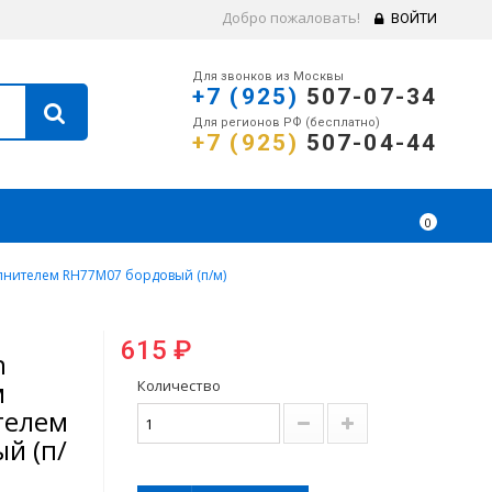
Добро пожаловать!
ВОЙТИ
Для звонков из Москвы
+7 (925)
507-07-34
Для регионов РФ (бесплатно)
+7 (925)
507-04-44
0
нителем RH77M07 бордовый (п/м)
615 ₽
n
м
Количество
телем
й (п/