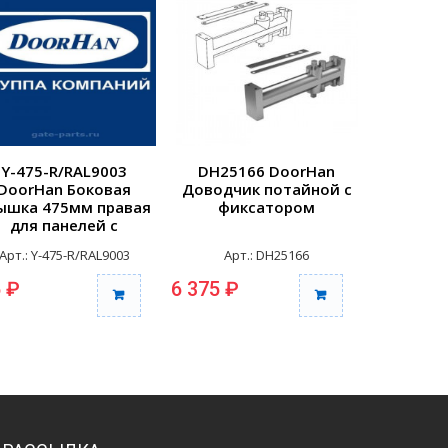
Y-475-R/RAL9003
DH25166 DoorHan
25148
DoorHan Боковая
Доводчик потайной с
Компле
ышка 475мм правая
фиксатором
штифтом
для панелей с
врезной
отверстиями для
Арт.: Y-475-R/RAL9003
Арт.: DH25166
Арт
репления RAL9003
 ₽
6 375 ₽
4 255 ₽