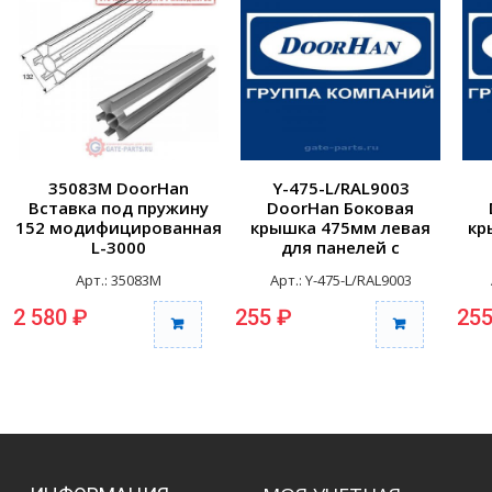
35083M DoorHan
Y-475-L/RAL9003
Вставка под пружину
DoorHan Боковая
152 модифицированная
крышка 475мм левая
кр
L-3000
для панелей с
отверстиями для
Арт.: 35083M
Арт.: Y-475-L/RAL9003
крепления RAL9003
к
2 580 ₽
255 ₽
255