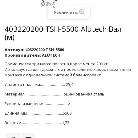
Увеличить
403220200 TSH-5500 Alutech Вал
(м)
Артикул:
403220200 TSH-5500
Производитель:
ALUTECH
Применяется при массе полотна ворот менее
200
кг
.
Используется для гаражных и промышленных ворот всех типов
монтажа с одновальной системой балансировки
.
Диаметр вала
,
мм
........................... 25,4
Материал
..........................................
оцинкованная сталь
Единица измерения
........................
м
Длинна, мм.......................................5500
Вес, кг/м............................................1,73