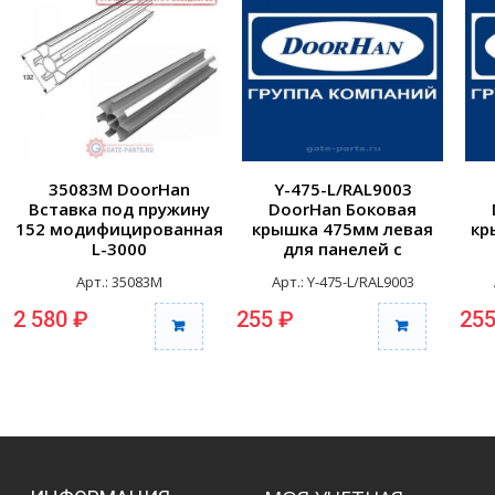
35083M DoorHan
Y-475-L/RAL9003
Вставка под пружину
DoorHan Боковая
152 модифицированная
крышка 475мм левая
кр
L-3000
для панелей с
отверстиями для
Арт.: 35083M
Арт.: Y-475-L/RAL9003
крепления RAL9003
к
2 580 ₽
255 ₽
255