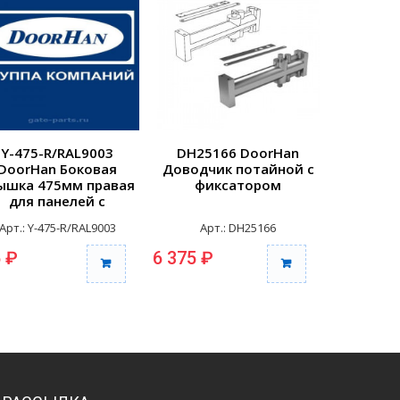
Y-475-R/RAL9003
DH25166 DoorHan
25148
DoorHan Боковая
Доводчик потайной с
Компле
ышка 475мм правая
фиксатором
штифтом
для панелей с
врезной
отверстиями для
Арт.: Y-475-R/RAL9003
Арт.: DH25166
Арт
репления RAL9003
 ₽
6 375 ₽
4 255 ₽