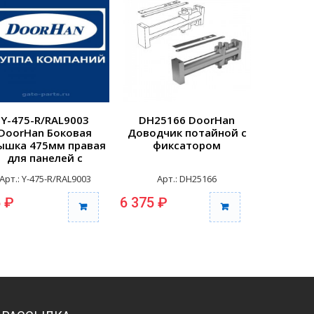
Y-475-R/RAL9003
DH25166 DoorHan
25148
DoorHan Боковая
Доводчик потайной с
Компле
ышка 475мм правая
фиксатором
штифтом
для панелей с
врезной
отверстиями для
Арт.: Y-475-R/RAL9003
Арт.: DH25166
Арт
репления RAL9003
 ₽
6 375 ₽
4 255 ₽