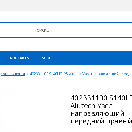
КОНТАКТЫ
БЛОГ
ционных ворот
402331100 S140LFR-25 Alutech Узел направляющий передн
402331100 S140L
Alutech Узел
направляющий
передний правый 