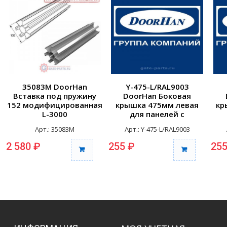
35083M DoorHan
Y-475-L/RAL9003
Вставка под пружину
DoorHan Боковая
152 модифицированная
крышка 475мм левая
кр
L-3000
для панелей с
отверстиями для
Арт.: 35083M
Арт.: Y-475-L/RAL9003
крепления RAL9003
к
2 580 ₽
255 ₽
255