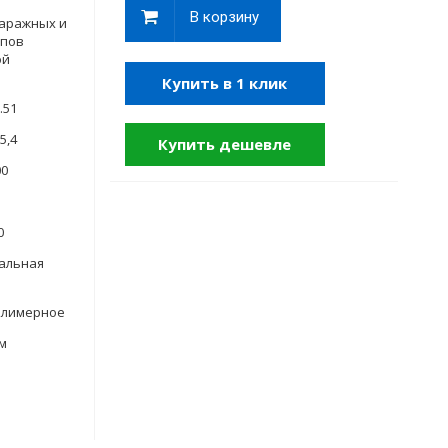
В корзину
гаражных и
ипов
ой
Купить в 1 клик
...51
..25,4
Купить дешевле
00
70
альная
олимерное
м