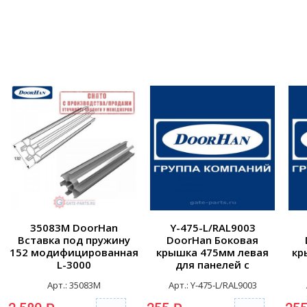
35083M DoorHan
Y-475-L/RAL9003
Вставка под пружину
DoorHan Боковая
152 модифицированная
крышка 475мм левая
кр
L-3000
для панелей с
отверстиями для
Арт.: 35083M
Арт.: Y-475-L/RAL9003
крепления RAL9003
к