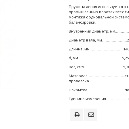
Пружина левая используется в 
промышленных воротах всех т
монтажа с одновальной систем
балансировки
.
Внутренний диаметр
,
мм
..............
Диаметр вала
,
мм
...........................
Длинна, мм.......................................14
d, мм...................................................5,25
Вес, кг/м.............................................5,
Материал
..........................................
ст
проволока
Покрытие
..........................................
п
Единица измерения
..........................