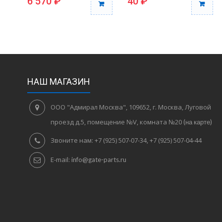
6 570 ₽
40 ₽
НАШ МАГАЗИН
ООО "Адмирал Москва", 109652, г. Москва, Луговой
проезд д.5, помещение №V, комната №20
(на карте)
Звоните нам:
+7 (925) 507-07-34, +7 (925) 507-04-44
E-mail:
info@gate-parts.ru