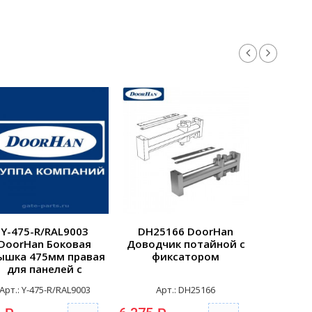
Y-475-R/RAL9003
DH25166 DoorHan
25148
DoorHan Боковая
Доводчик потайной с
Компле
ышка 475мм правая
фиксатором
штифтом
для панелей с
врезной
отверстиями для
Арт.: Y-475-R/RAL9003
Арт.: DH25166
Арт
репления RAL9003