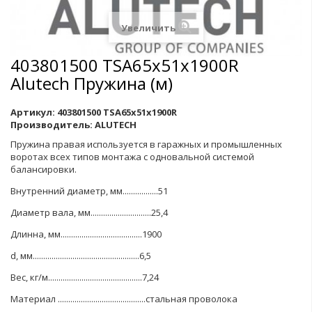
Увеличить
403801500 TSA65x51x1900R
Alutech Пружина (м)
Артикул:
403801500 TSA65x51x1900R
Производитель:
ALUTECH
Пружина правая используется в гаражных и промышленных
воротах всех типов монтажа с одновальной системой
балансировки
.
Внутренний диаметр
,
мм
.................51
Диаметр вала
,
мм
.............................25,4
Длинна, мм.......................................1900
d, мм...................................................6,5
Вес, кг/м.............................................7,24
Материал
..........................................
стальная проволока