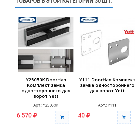
ТОВАРОВ В ЭТОЙ КАТЕГОРИИ 30 ШТ.
Y25050K DoorHan
Y111 DoorHan Комплект
Комплект замка
замка одностороннего
одностороннего для
для ворот Yett
ворот Yett
Арт.: Y25050K
Арт.: Y111
6 570 ₽
40 ₽