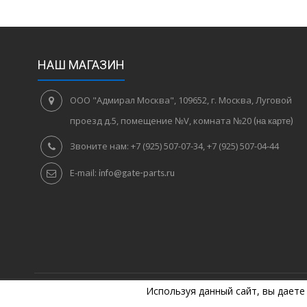
НАШ МАГАЗИН
ООО "Адмирал Москва", 109652, г. Москва, Луговой
проезд д.5, помещение №V, комната №20
(на карте)
Звоните нам:
+7 (925) 507-07-34, +7 (925) 507-04-44
E-mail:
info@gate-parts.ru
Используя данный сайт, вы даете
©
2005
Комплектующие для ворот. +7 (925) 507-07-34, +7 (925) 50