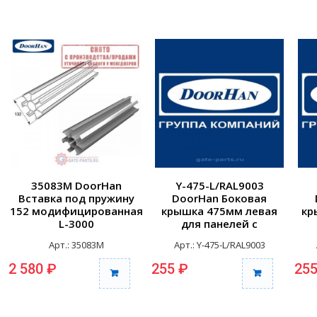
35083M DoorHan
Y-475-L/RAL9003
Вставка под пружину
DoorHan Боковая
152 модифицированная
крышка 475мм левая
кр
L-3000
для панелей с
отверстиями для
Арт.: 35083M
Арт.: Y-475-L/RAL9003
крепления RAL9003
к
2 580 ₽
255 ₽
255