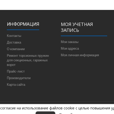
МОЯ УЧЕТНАЯ
ИНФОРМАЦИЯ
ЗАПИСЬ
Контакты
Мои заказы
Доставка
Мои адреса
О компании
Моя личная информация
Ремонт торсионных пружин
для секционных, гаражных
ворот
Прайс-лист
Производители
Карта сайта
 согласие на использование файлов cookie с целью повышения 
7-04-44