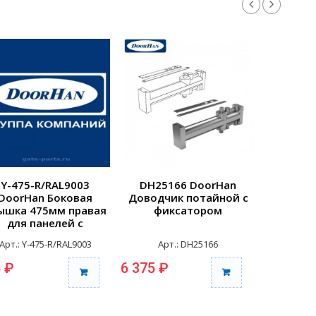
Y-475-R/RAL9003
DH25166 DoorHan
25148
DoorHan Боковая
Доводчик потайной с
Компле
ышка 475мм правая
фиксатором
штифтом
для панелей с
врезной
отверстиями для
Арт.: Y-475-R/RAL9003
Арт.: DH25166
Арт
репления RAL9003
 ₽
6 375 ₽
4 255 ₽