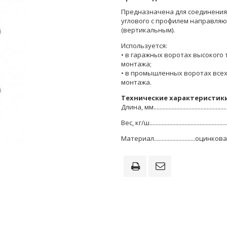
Предназначена для соединения
углового с профилем направля
(вертикальным).
Используется:
• в гаражных воротах высокого 
монтажа;
• в промышленных воротах всех
монтажа.
Технические характеристик
Длина, мм..............................................
Вес, кг/ш...............................................
Материал...........................оцин