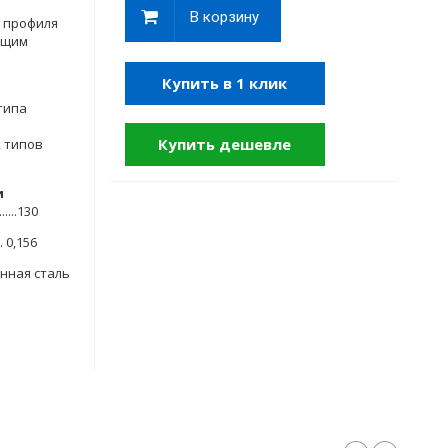
В корзину
 профиля
ющим
Купить в 1 клик
типа
Купить дешевле
 типов
и
........130
..... 0,156
кованная сталь