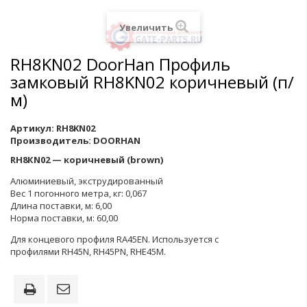
Увеличить
RH8KN02 DoorHan Профиль
замковый RH8KN02 коричневый (п/
м)
Артикул:
RH8KN02
Производитель:
DOORHAN
RH8КN02 — коричневый (brown)
Алюминиевый, экструдированный
Вес 1 погонного метра, кг: 0,067
Длина поставки, м: 6,00
Норма поставки, м: 60,00
Для концевого профиля RA45EN. Используется с
профилями RH45N, RH45PN, RHE45M.